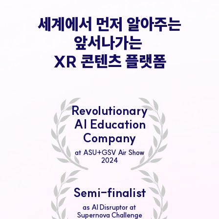
세계에서 먼저 알아주는
앞서나가는 

XR 콘텐츠 플랫폼
Revolutionary
AI Education
Company
at ASU+GSV Air Show
2024
Semi-finalist
as AI Disruptor at
Supernova Challenge