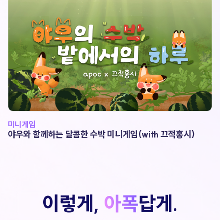
다람그림일기)
미니게임
야우와 함께하는 달콤한 수박 미니게임(with 끄적홍시)
이렇게,
아폭
답게.