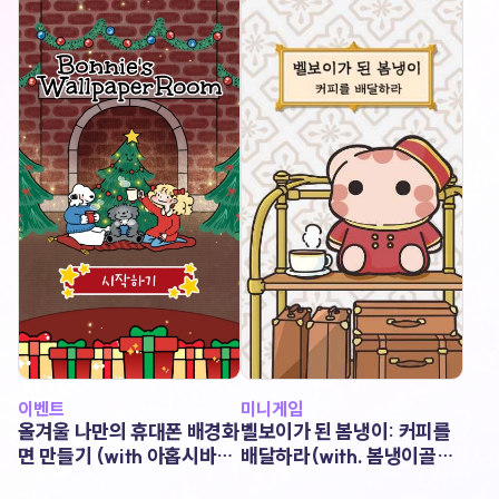
이벤트
미니게임
올겨울 나만의 휴대폰 배경화
벨보이가 된 봄냉이: 커피를
면 만들기 (with 아홉시바
배달하라(with. 봄냉이골골
니)
송)