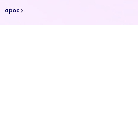
apoc
portfolio
마켓플레이스
요금제
play
studio
템플릿
asset
3D
2D
이미지
community
이벤트
공개게시판