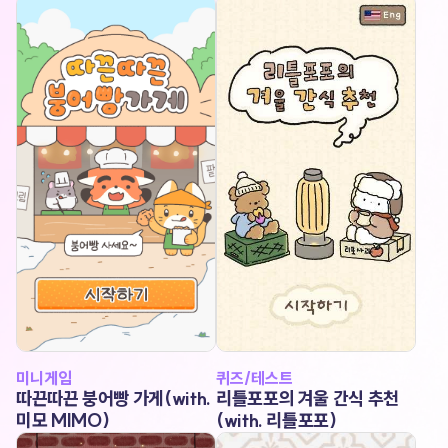
미니게임
퀴즈/테스트
따끈따끈 붕어빵 가게(with.
리틀포포의 겨울 간식 추천
미모 MIMO)
(with. 리틀포포)